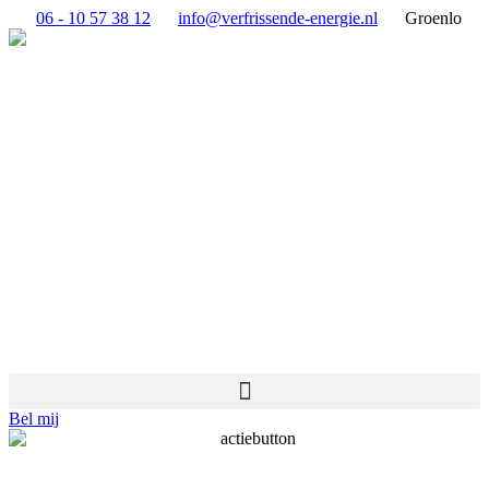
Ga
06 - 10 57 38 12
info@verfrissende-energie.nl
Groenlo
naar
de
inhoud
Bel mij